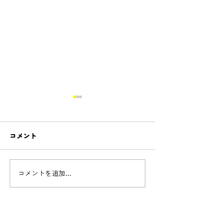
コメント
Cello concert - 
コメントを追加…
新しいコースnew!「リコ
ーダーコース開設」