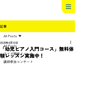
記事
All Posts
2025年4月10日
All Posts
「幼児ピアノ入門コース」無料体
ライズ開催イベント
験レッスン実施中！
講師参加コンサート