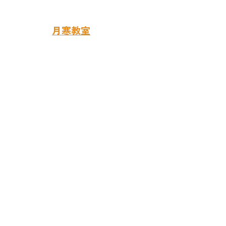
お問い合わせは
月寒教室
まで
​札幌音楽教室 ライズ音楽教室
RISE MUSIC SCHOOL
札幌市豊平区月寒中央通6丁目3-35-102
アーバンハイツ月寒1階（月寒郵便局隣）
011-859-5638