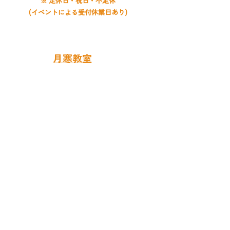
※ 定休日・祝日・不定休
(イベントによる受付休業日あり)
お問い合わせは
月寒教室
まで
​札幌音楽教室 ライズ音楽教室
RISE MUSIC SCHOOL
札幌市豊平区月寒中央通6丁目3-35-102
アーバンハイツ月寒1階（月寒郵便局隣）
011-859-5638