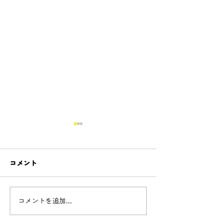
コメント
Cello concert - 
コメントを追加…
新しいコースnew!「リコ
ーダーコース開設」