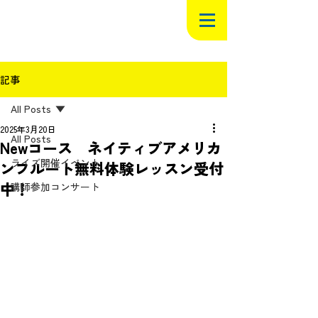
記事
All Posts
2025年3月20日
All Posts
Newコース ネイティブアメリカ
ライズ開催イベント
ンフルート無料体験レッスン受付
中！
講師参加コンサート