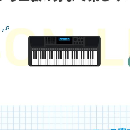
SON
L