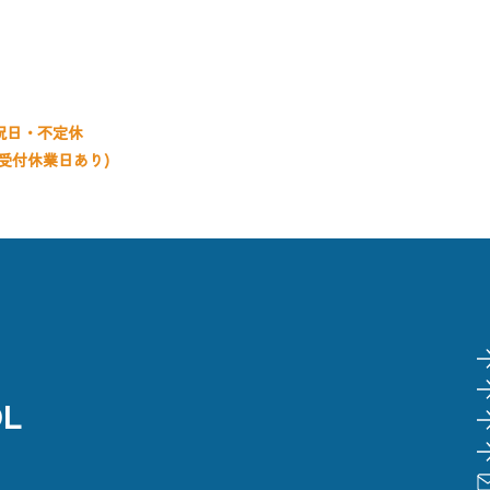
お問い合
0〜20:00
0〜19:00
0〜18:00
祝日・不定休
受付休業日あり)
OL