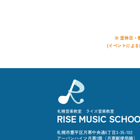
平日 9:0
土曜 9:0
日曜 9:0
※ 定休日・
(イベントによる
​札幌音楽教室 ライズ音楽教室
RISE MUSIC SCHO
札幌市豊平区月寒中央通6丁目3-35-102
アーバンハイツ月寒1階（月寒郵便局隣）