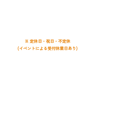
電話受付時間
平日 9:00〜20:00
土曜 9:00〜19:00
日曜 9:00〜18:00
※ 定休日・祝日・不定休
(イベントによる受付休業日あり)
お問い合わせは
月寒教室
まで
​札幌音楽教室 ライズ音楽教室
RISE MUSIC SCHOOL