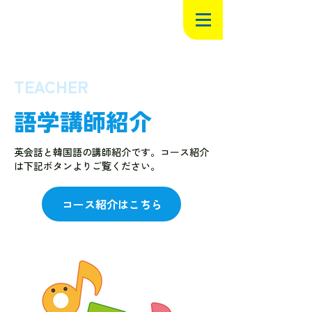
TEACHER
語学講師紹介
英会話と韓国語の講師紹介です。コース紹介
は下記ボタンよりご覧ください。
コース紹介はこちら