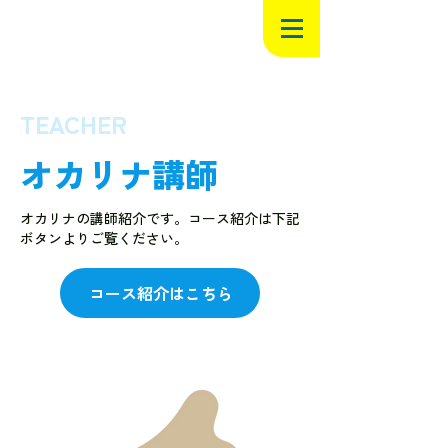
TEACHER
オカリナ講師
オカリナの講師紹介です。コース紹介は下記
ボタンよりご覧ください。
コース紹介はこちら