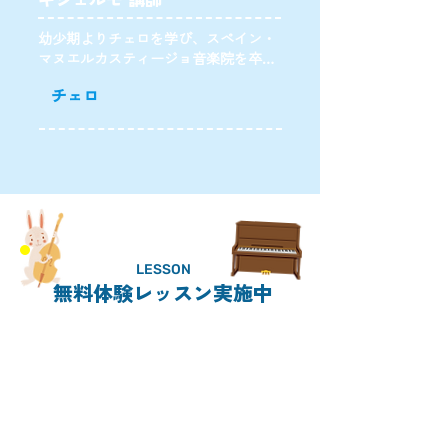
幼少期よりチェロを学び、スペイン・
マヌエルカスティージョ音楽院を卒
業。在学中よりスペイン国内でオーケ
チェロ
ストラ、ソリストとして経験を積む。
来日後、グラフィック・執筆・音楽な
ど自らの創作活動もしながら精力的に
演奏活動を続けている。愛称はギジ
ェ。札幌市在住。
演奏動画
LESSON
11/3発表会
無料体験レッスン実施中
CONTACT
11/8発表会
011-859-5638
電話受付時間
11/24発表会