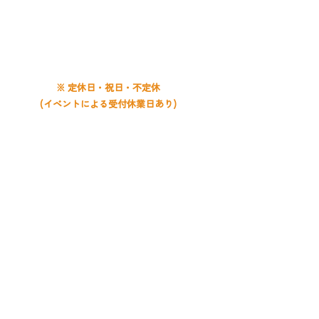
平日 9:00〜20:00
土曜 9:00〜19:00
日曜 9:00〜18:00
※ 定休日・祝日・不定休
(イベントによる受付休業日あり)
お問い合わせは
月寒教室
まで
​札幌音楽教室 ライズ音楽教室
RISE MUSIC SCHOOL