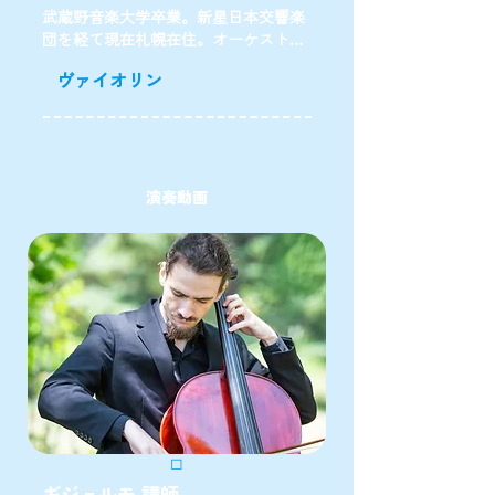
武蔵野音楽大学卒業。新星日本交響楽
団を経て現在札幌在住。オーケスト
ラ、室内楽などで演奏のかたわら、後
ヴァイオリン
進の指導にあたっている。また、僻地
の小学校に生音楽を届けるボランティ
ア活動にも携わっている。
演奏動画
11/24発表会
◻︎
◻︎
ギジェルモ 講師