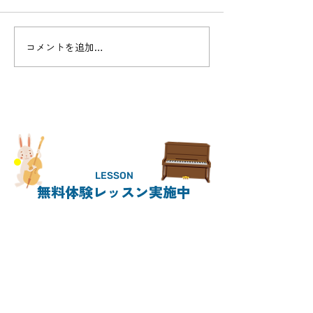
Cello concert - 
コメントを追加…
新しいコースnew!「リコ
ーダーコース開設」
LESSON
無料体験レッスン実施中
CONTACT
011-859-5638
電話受付時間