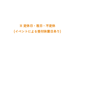
平日 9:00〜20:00
土曜 9:00〜19:00
日曜 9:00〜18:00
※ 定休日・祝日・不定休
(イベントによる受付休業日あり)
お問い合わせは
月寒教室
まで
​札幌音楽教室 ライズ音楽教室
RISE MUSIC SCHOOL
札幌市豊平区月寒中央通6丁目3-35-102