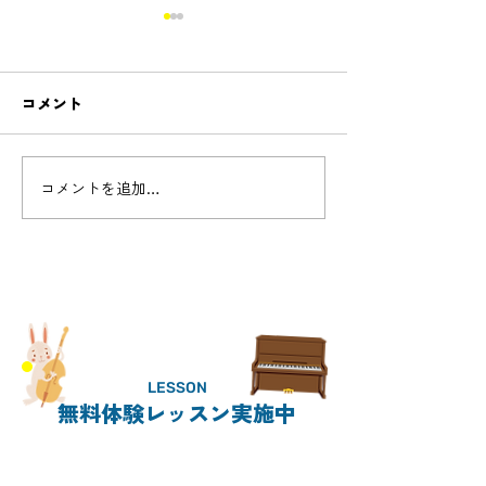
コメント
Cello concert - 
コメントを追加…
新しいコースnew!「リコ
ーダーコース開設」
LESSON
無料体験レッスン実施中