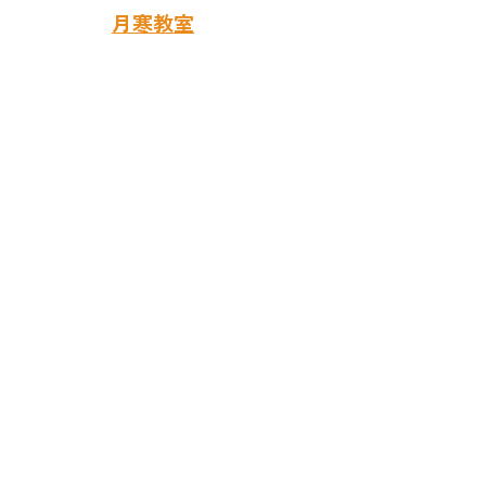
月寒教室
まで
​札幌音楽教室 ライズ音楽教室
RISE MUSIC SCHOOL
札幌市豊平区月寒中央通6丁目3-35-102
アーバンハイツ月寒1階（月寒郵便局隣）
011-859-5638
フォトギャラリーを見る