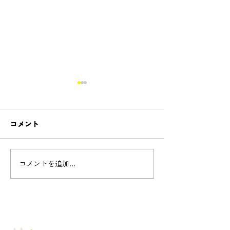
コメント
Cello concert - 
コメントを追加…
新しいコースnew!「リコ
ーダーコース開設」