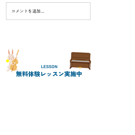
Cello concert - 
コメントを追加…
新しいコースnew!「リコ
ーダーコース開設」
LESSON
無料体験レッスン実施中
CONTACT
011-859-5638
電話受付時間
平日 9:00〜20:00