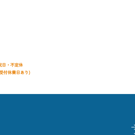
59-5638
付時間
お問い合
0〜20:00
0〜19:00
0〜18:00
祝日・不定休
受付休業日あり)