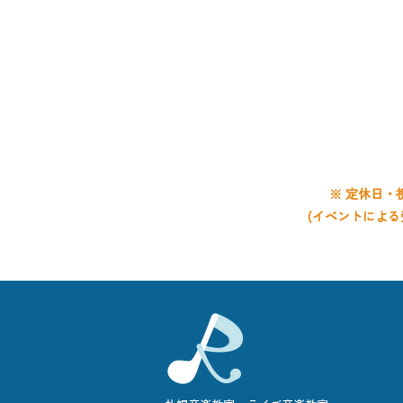
011-8
電話受
平日 9:0
土曜 9:0
日曜 9:0
※ 定休日・
(イベントによる