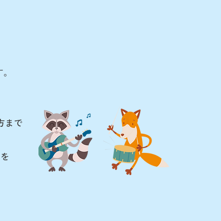
す。
方まで
スを