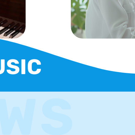
USIC
WS