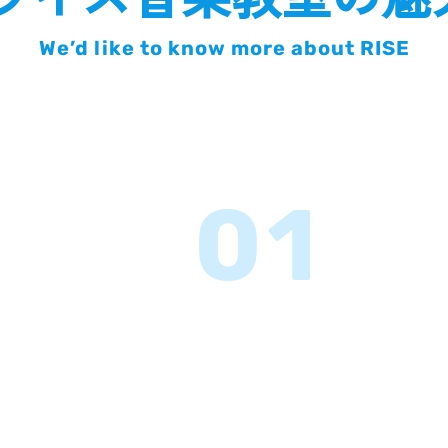
We’d like to know more about RISE
01
初心者
から
ご自身のペ