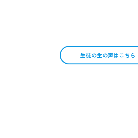
ライズ音楽教室では、楽器を触
して専門を目指している方まで
生徒の生の声はこちら